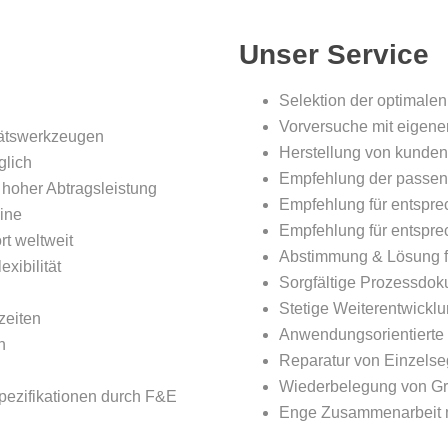
Unser Service
Selektion der optimalen
Vorversuche mit eigene
tätswerkzeugen
Herstellung von kunden
glich
Empfehlung der passend
hoher Abtragsleistung
Empfehlung für entspr
hine
Empfehlung für entspre
t weltweit
Abstimmung & Lösung f
xibilität
Sorgfältige Prozessdok
Stetige Weiterentwick
zeiten
Anwendungsorientiert
n
Reparatur von Einzels
Wiederbelegung von G
Spezifikationen durch F&E
Enge Zusammenarbeit m