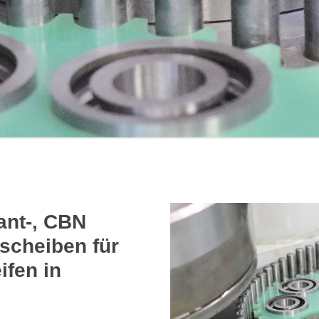
ant-, CBN
scheiben für
ifen in