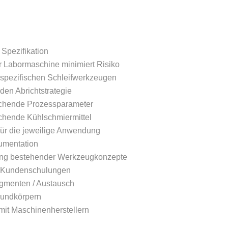
 Spezifikation
r Labormaschine minimiert Risiko
spezifischen Schleifwerkzeugen
en Abrichtstrategie
echende Prozessparameter
chende Kühlschmiermittel
ür die jeweilige Anwendung
umentation
lung bestehender Werkzeugkonzepte
e Kundenschulungen
egmenten / Austausch
rundkörpern
it Maschinenherstellern