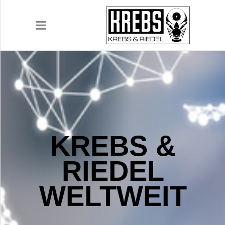
UNTERNEHMEN
PRODUKTE
KREBS &
ANWENDUNGEN
RIEDEL
Krebs & Riedel gehört mit über 250
engagierten Mitarbeitern und einem
KARRIERE
WELTWEIT
Jahresumsatz von 31 Millionen Euro zu den
weltweit führenden Herstellern von
DOWNLOADS
hochpräzisen und modernen