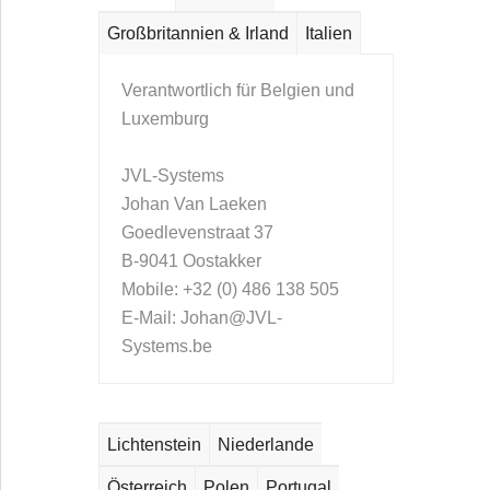
Konventionelle Schleifscheiben
Großbritannien & Irland
Italien
CBN-Werkzeuge
Diamant-Werkzeuge
Verantwortlich für Belgien und
Trennscheiben
Luxemburg
Schruppscheiben
JVL-Systems
Johan Van Laeken
Goedlevenstraat 37
ANWENDUNGEN
B-9041 Oostakker
Getriebe & Verzahnung
Mobile: +32 (0) 486 138 505
Doppelplanseitenschleifen
E-Mail:
Johan@JVL-
Trennen & Schruppen
Systems.be
Verbrennungsmotor
Wälzlager & Lineartechnik
Lichtenstein
Niederlande
Österreich
Polen
Portugal