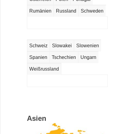
Rumänien
Russland
Schweden
KONTAKT
Schweiz
Slowakei
Slowenien
Spanien
Tschechien
Ungarn
Weißrussland
Krebs & Riedel Schleifscheibenfabrik
GmbH & Co. KG
Bremer Str. 44
34385 Bad Karlshafen
Asien
Tel.: +
49 5672 1840
E-Mail:
mail@krebs-riedel.de