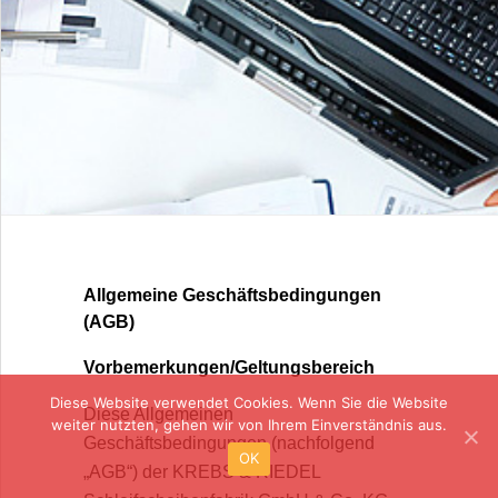
KONTAKT
Allgemeine Geschäftsbedingungen
(AGB)
Vorbemerkungen/Geltungsbereich
Diese Website verwendet Cookies. Wenn Sie die Website
Diese Allgemeinen
weiter nutzten, gehen wir von Ihrem Einverständnis aus.
Geschäftsbedingungen (nachfolgend
OK
„AGB“) der KREBS & RIEDEL