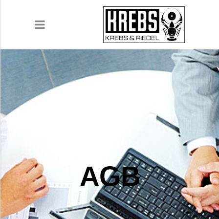
UNTERNEHMEN
PRODUKTE
ANWENDUNGEN
AGB
KARRIERE
DOWNLOADS