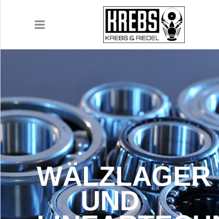
UNTERNEHMEN
PRODUKTE
ANWENDUNGEN
WÄLZLAGER
KARRIERE
UND
DOWNLOADS