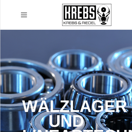
UNTERNEHMEN
PRODUKTE
ANWENDUNGEN
WÄLZLAGER
KARRIERE
UND
DOWNLOADS