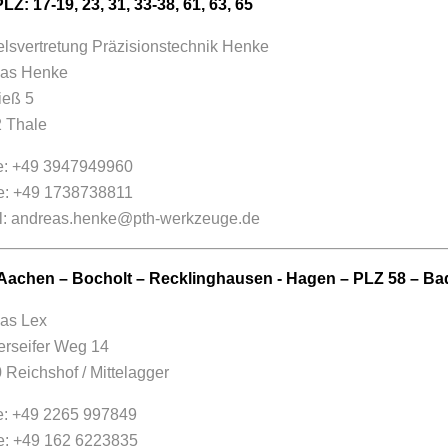
Z: 17-19, 23, 31, 33-38, 61, 63, 65
lsvertretung Präzisionstechnik Henke
as Henke
ieß 5
 Thale
: +49 3947949960
e: +49 1738738811
l:
andreas.henke@pth-werkzeuge.de
Aachen – Bocholt – Recklinghausen - Hagen – PLZ 58 – Bad 
as Lex
rseifer Weg 14
 Reichshof / Mittelagger
: +49 2265 997849
e: +49 162 6223835