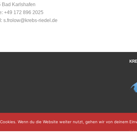
 Bad Karlshafen
e: +49 172 896 2025
l:
s.frolow@krebs-riedel.de
KRE
Cookies. Wenn du die Website weiter nutzt, gehen wir von deinem Einv
GT