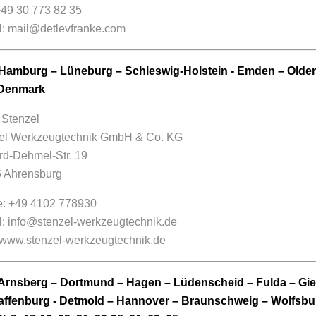
+49 30 773 82 35
l:
mail@detlevfranke.com
Hamburg – Lüneburg – Schleswig-Holstein - Emden – Olde
 Denmark
 Stenzel
el Werkzeugtechnik GmbH & Co. KG
rd-Dehmel-Str. 19
 Ahrensburg
: +49 4102 778930
l:
info@stenzel-werkzeugtechnik.de
www.stenzel-werkzeugtechnik.de
Arnsberg – Dortmund – Hagen – Lüdenscheid – Fulda – Gieße
ffenburg - Detmold – Hannover – Braunschweig – Wolfsbu