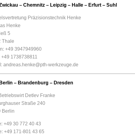
Zwickau – Chemnitz – Leipzig – Halle – Erfurt – Suhl
lsvertretung Präzisionstechnik Henke
as Henke
ieß 5
 Thale
on: +49 3947949960
: +49 1738738811
l:
andreas.henke@pth-werkzeuge.de
Berlin – Brandenburg – Dresden
Betriebswirt Detlev Franke
urghauser Straße 240
 Berlin
: +49 30 772 40 43
e: +49 171-801 43 65