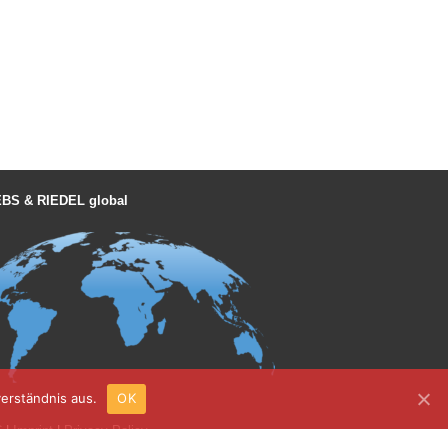
BS & RIEDEL global
erständnis aus.
OK
C
|
Imprint
|
Privacy Policy