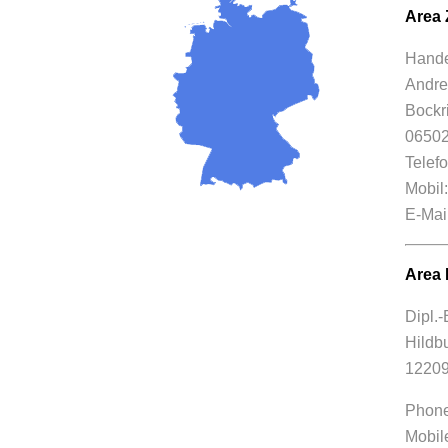
Area 
Hande
Andre
Bockr
06502
Telef
Mobil
E-Mai
Area 
Dipl.-
Hildb
12209
Phone
Mobil