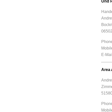
Und PL
Hande
Andre
Bockr
06502
Phone
Mobil
E-Mai
Area 
Andre
Zimme
51580
Phone
Mobil