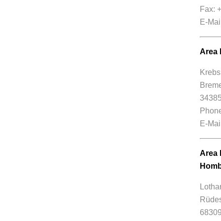
Fax: 
E-Mai
Area 
Krebs
Bremer
34385
Phone
E-Mai
Area 
Homb
Lotha
Rüdes
6830